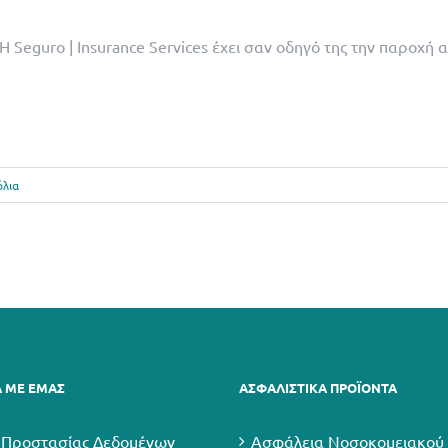
Η Seguro | Insurance Services έχει σαν οδηγό της την παροχή
όλια
Α ΜΕ ΕΜΑΣ
ΑΣΦΑΛΙΣΤΙΚΑ ΠΡΟΪΟΝΤΑ
 Προστασίας Δεδομένων
Ασφάλεια Νοσοκομειακού